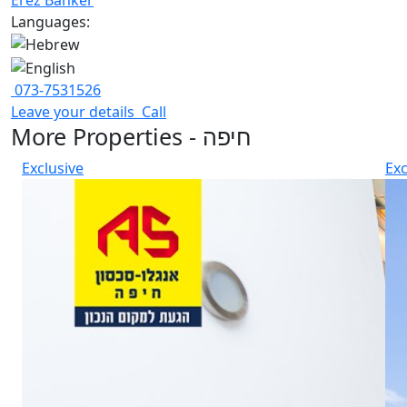
Languages:
073-7531526
Leave your details
Call
More Properties - חיפה
Exclusive
Exc