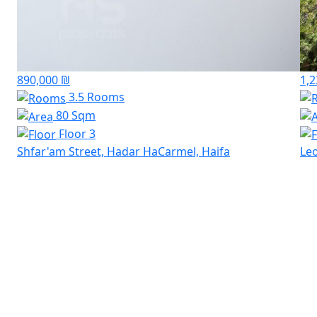
890,000 ₪
1,2
3.5 Rooms
80 Sqm
Floor 3
Shfar'am Street, Hadar HaCarmel, Haifa
Leo