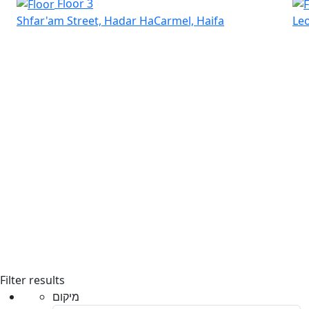
Floor 3
Shfar'am Street, Hadar HaCarmel, Haifa
Leo
Filter results
מיקום