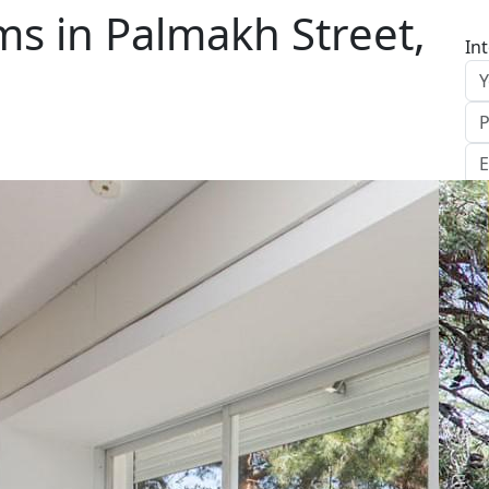
s in Palmakh Street,
In
S