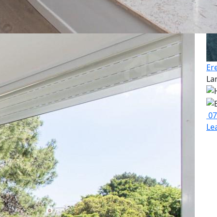
Er
La
07
Le