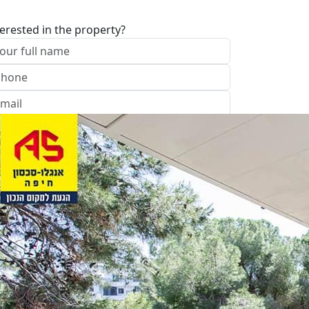
terested in the property?
I approve of the Company Privacy Policy
end