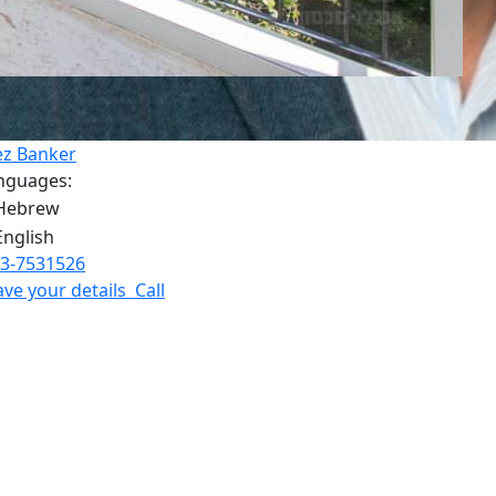
ez Banker
nguages:
3-7531526
ave your details
Call