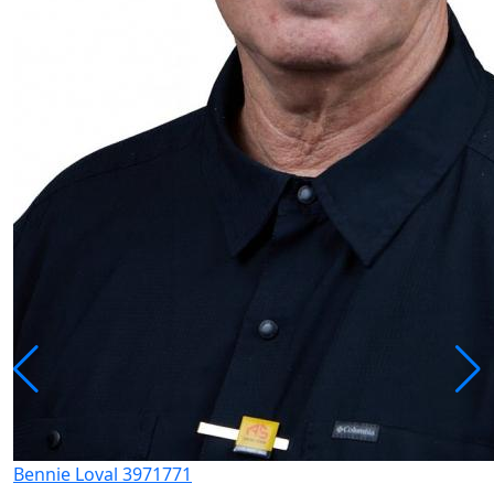
Bennie Loval 3971771