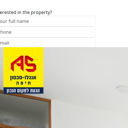
terested in the property?
I approve of the Company Privacy Policy
end