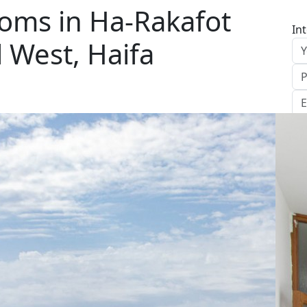
oms in Ha-Rakafot
In
l West, Haifa
S