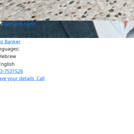
ez Banker
nguages:
3-7531526
ave your details
Call