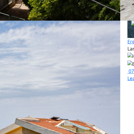
Er
La
07
Le