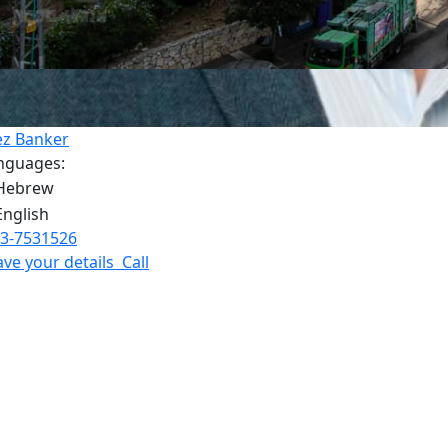
ez Banker
nguages:
3-7531526
ave your details
Call