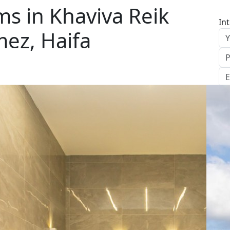
s in Khaviva Reik
In
mez, Haifa
S