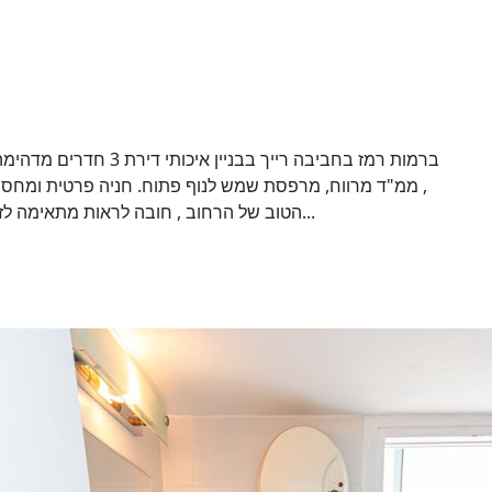
ברמות רמז בחביבה רייך ב
ממ"ד מרווח, מרפסת שמש לנוף פתוח. חניה פרטית ומחסן גדו
הטוב של הרחוב , חובה לראות מתאימה לזוג/מבוגרים/ משפחה צעירה נכס איכותי לא לפספס...