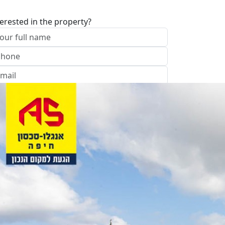
terested in the property?
I approve of the Company Privacy Policy
end