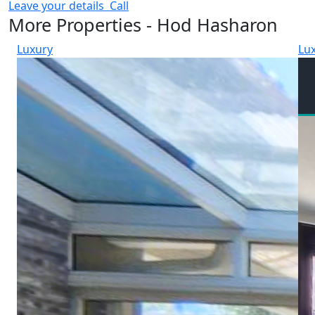
Leave your details
Call
More Properties - Hod Hasharon
Luxury
Lu