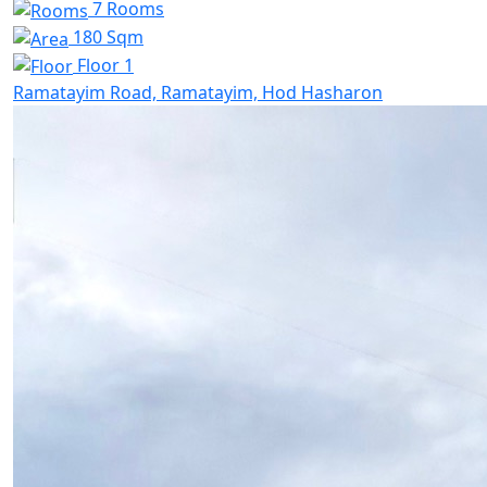
7 Rooms
180 Sqm
Floor 1
Ramatayim Road, Ramatayim, Hod Hasharon