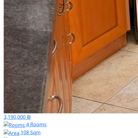
3,190,000 ₪
4 Rooms
108 Sqm