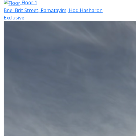
Floor 1
Bnei Brit Street, Ramatayim, Hod Hasharon
Exclusive