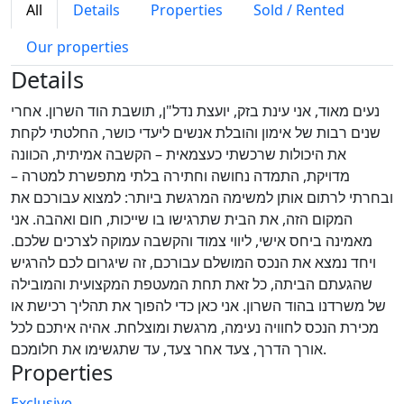
All
Details
Properties
Sold / Rented
Our properties
Details
נעים מאוד, אני עינת בזק, יועצת נדל"ן, תושבת הוד השרון. אחרי
שנים רבות של אימון והובלת אנשים ליעדי כושר, החלטתי לקחת
את היכולות שרכשתי כעצמאית – הקשבה אמיתית, הכוונה
מדויקת, התמדה נחושה וחתירה בלתי מתפשרת למטרה –
ובחרתי לרתום אותן למשימה המרגשת ביותר: למצוא עבורכם את
המקום הזה, את הבית שתרגישו בו שייכות, חום ואהבה. אני
מאמינה ביחס אישי, ליווי צמוד והקשבה עמוקה לצרכים שלכם.
ויחד נמצא את הנכס המושלם עבורכם, זה שיגרום לכם להרגיש
שהגעתם הביתה, כל זאת תחת המעטפת המקצועית והמובילה
של משרדנו בהוד השרון. אני כאן כדי להפוך את תהליך רכישת או
מכירת הנכס לחוויה נעימה, מרגשת ומוצלחת. אהיה איתכם לכל
אורך הדרך, צעד אחר צעד, עד שתגשימו את חלומכם.
Properties
Exclusive