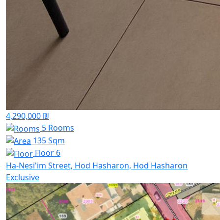
4,290,000 ₪
5 Rooms
135 Sqm
Floor 6
Ha-Nesi'im Street, Hod Hasharon, Hod Hasharon
Exclusive