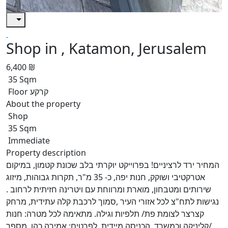
Shop in , Katamon, Jerusalem
6,400 ₪
35 Sqm
Floor קרקע
About the property
Shop
35 Sqm
Immediate
Property description
המחיר ירד לרציניים! בפרוייקט יוקרתי בלב שכונת קטמון, במיקום
אטרקטיבי ושוקק, חנות יפה, כ- 35 מ"ר, תקרות גבוהות, מיזוג
שירותים ומטבחון, מוארת ומרווחת עם ויטרינה חזיתית לרחוב .
נגישות לתח"צ לכל אזורי העיר ,סמוך לרכבת קלה עתידית, מרחק
קצרצר לצומת פת/ תלפיות וגילה. מתאימה לכל מטרה: חנות
/קליניקה וכמשרד, הכניסה מיידית, לפרטים: אמירה כהן.,מספר