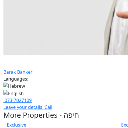
Barak Banker
Languages:
073-7027109
Leave your details
Call
More Properties - חיפה
Exclusive
Exc