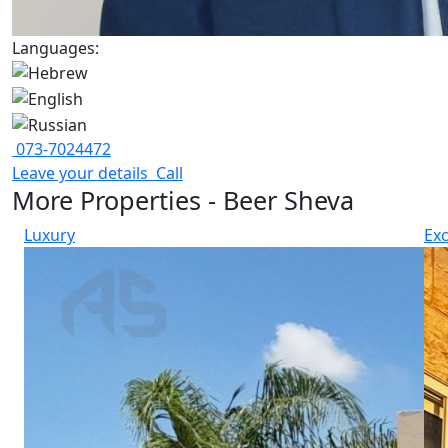
Languages:
073-7024472
Leave your details
Call
More Properties - Beer Sheva
Luxury
Exc