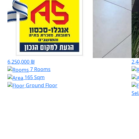
6,250,000 ₪
2,4
7 Rooms
165 Sqm
Ground Floor
Sel