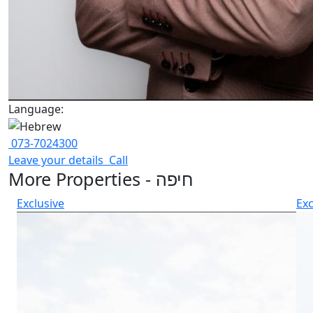
Language:
073-7024300
Leave your details
Call
More Properties - חיפה
Exclusive
Exc