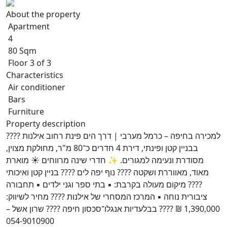
About the property
Apartment
4
80 Sqm
Floor 3 of 3
Characteristics
Air conditioner
Bars
Furniture
Property description
???? למכירה בחיפה – כרמל מערבי | דרך הים פינת רחוב אילנות
בבניין קטן ופינתי, דירת 4 חדרים כ־80 מ"ר, מחולקת מצוין,
מסודרת ונעימה למגורים. ✨ חדרי שינה מרווחים ☀️ מוארת
מאוד, מאווררת ושקטה ???? נוף יפה לים ???? בניין קטן ואיכותי
???? מיקום מעולה בקרבת: ▪️ בתי ספר וגני ילדים ▪️ תחבורה
ציבורית נוחה ▪️ המרכז המסחרי של אילנות ???? מחיר לשיווק:
1,390,000 ₪ ???? בבלעדיות אנגלו־סכסון חיפה ???? שרון אשל –
054-9010900