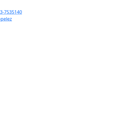
3-7535140
pelez