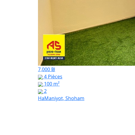
7,000 ₪
4 Pièces
100 m²
2
HaManiyot, Shoham