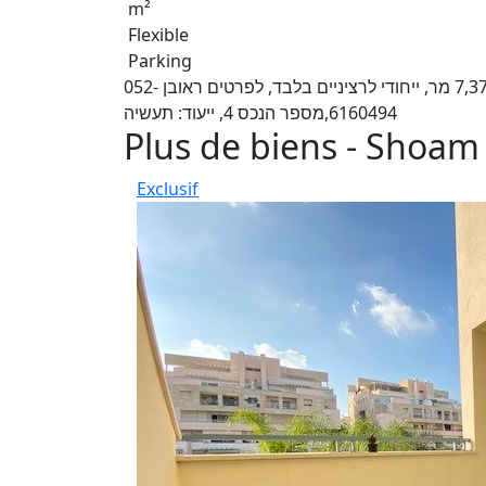
m²
Flexible
Parking
בלעדי, א.ת צפוני שוהם, מגרש לאחסנה ולוגיסטיקה, גודל 7,375 מר, ייחודי לרציניים בלבד, לפרטים ראובן 052-
6160494,מספר הנכס 4, ייעוד: תעשיה
Plus de biens - Shoam
Exclusif