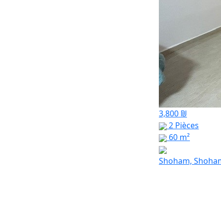
3,800 ₪
2 Pièces
60 m²
Shoham, Shoha