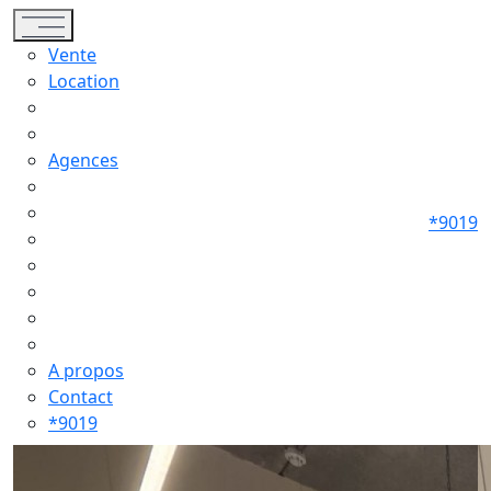
Toggle navigation
Vente
Location
Agences
*9019
A propos
Contact
*9019