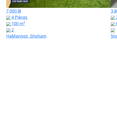
7,000 ₪
3,
4 Pièces
100 m²
2
HaManiyot, Shoham
Sh