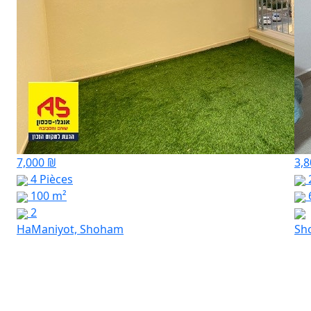
7,000 ₪
3,
4 Pièces
100 m²
2
HaManiyot, Shoham
Sh