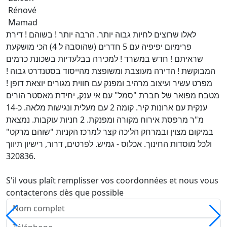
Rénové
Mamad
לאלו שרוצים לחיות גבוה יותר. הרבה יותר ! בשוהם ! דירת
פרימיום יפיפיה עם 5 חדרים (שהוסבה ל 4) הכי מושקעת
שראיתם ! חדש במשרד ! למכירה בבלעדיות בשכונת כרמים
המבוקשת ! הדירה מעוצבת ומשופצת מהייסוד בסטנדרט גבוה !
מפרט עשיר ועיצוב מרהיב ומפנק עם חווית מגורים יוצאת דופן !
מטבח מפואר של חברת "סמל" עם אי ענק, יחידת מאסטר הורים
ענקית עם ארונות קיר. קומה 2 עם מעלית ונגישות מלאה. כ-14
מ"ר מרפסת אירוח מקורה ומפנקת. 2 חניות עוקבות. נמצאת
במיקום מצוין ובמרחק הליכה קצר למרכז הקניות "שוהם מרקט"
ולכל מוסדות החינוך. אכלוס - גמיש. לפרטים, דרור, רישיון תיווך
320836.
S'il vous plaît remplisser vos coordonnées et nous vous
contacterons dès que possible