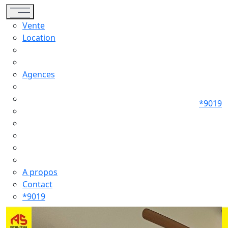
Toggle navigation
Vente
Location
Agences
*9019
A propos
Contact
*9019