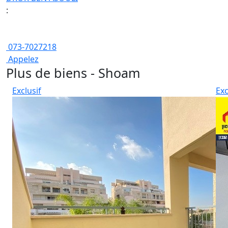
:
073-7027218
Appelez
Plus de biens - Shoam
Exclusif
Exc