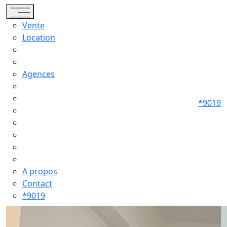
Toggle navigation
Vente
Location
Agences
*9019
A propos
Contact
*9019