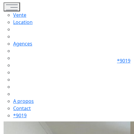
Toggle navigation
Vente
Location
Agences
*9019
A propos
Contact
*9019