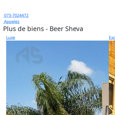
073-7024472
Appelez
Plus de biens - Beer Sheva
Luxe
Exc