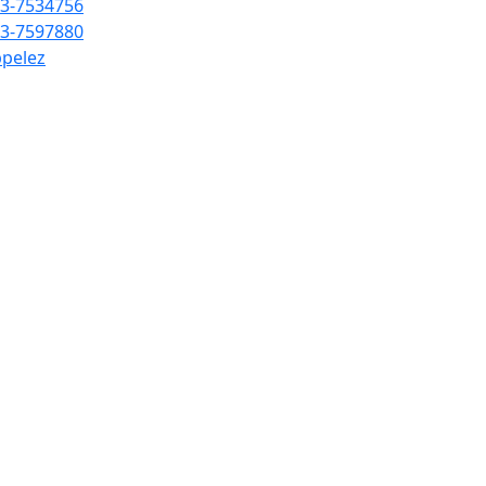
3-7534756
3-7597880
pelez