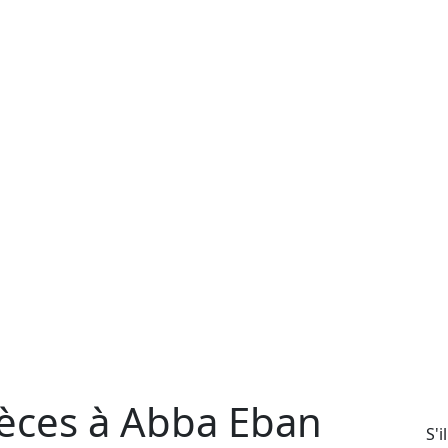
èces à Abba Eban
S'