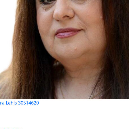
ora Lehis 30514620