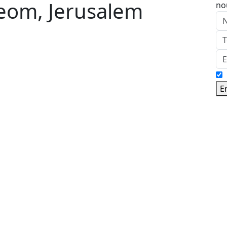
Leom, Jerusalem
no
E