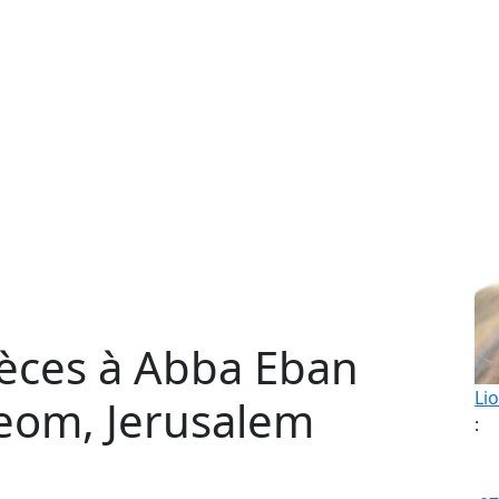
èces à Abba Eban
Li
Leom, Jerusalem
: