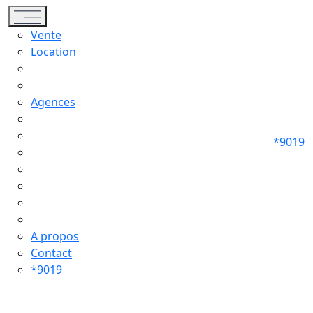
Toggle navigation
Vente
Location
Agences
*9019
A propos
Contact
*9019