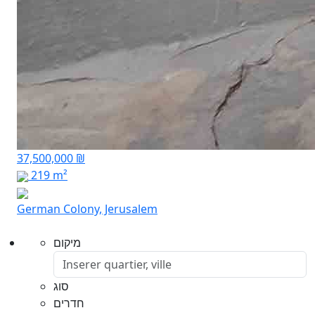
37,500,000 ₪
219 m²
German Colony, Jerusalem
מיקום
סוג
חדרים