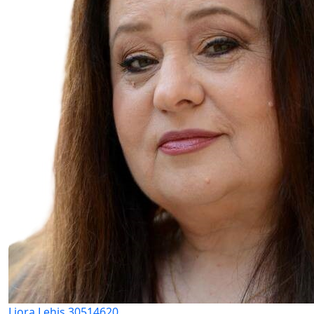
Liora Lehis 30514620