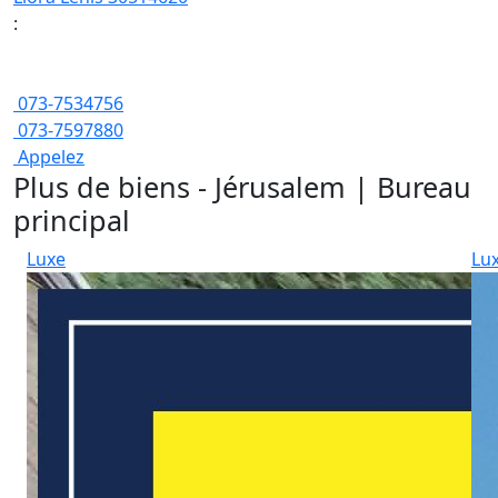
:
073-7534756
073-7597880
Appelez
Plus de biens - Jérusalem | Bureau
principal
Luxe
Lu