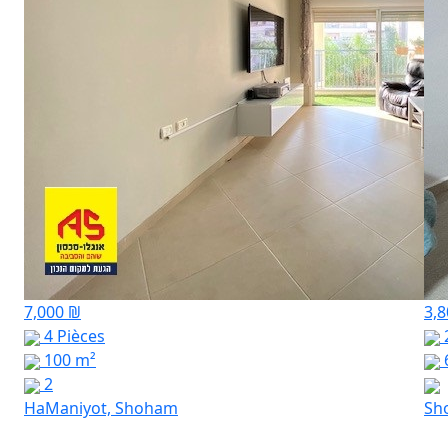
7,000 ₪
3,
4 Pièces
100 m²
2
HaManiyot, Shoham
Sh