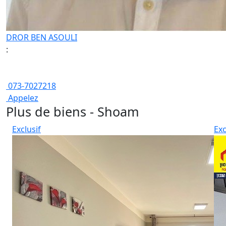
DROR BEN ASOULI
:
073-7027218
Appelez
Plus de biens - Shoam
Exclusif
Exc