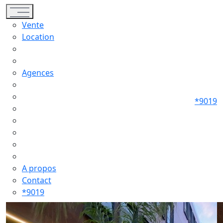
Toggle navigation
Vente
Location
Agences
*9019
A propos
Contact
*9019