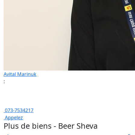
Avital Marinuk
:
073-7534217
Appelez
Plus de biens - Beer Sheva