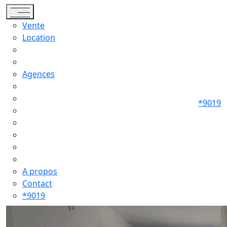
Toggle navigation
Vente
Location
Agences
*9019
A propos
Contact
*9019