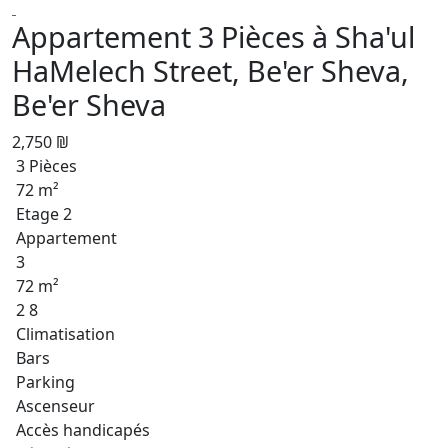
Appartement 3 Pièces à Sha'ul
HaMelech Street, Be'er Sheva,
Be'er Sheva
2,750 ₪
3 Pièces
72 m²
Etage 2
Appartement
3
72 m²
2 8
Climatisation
Bars
Parking
Ascenseur
Accès handicapés