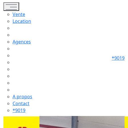
Toggle navigation
Vente
Location
Agences
*9019
A propos
Contact
*9019