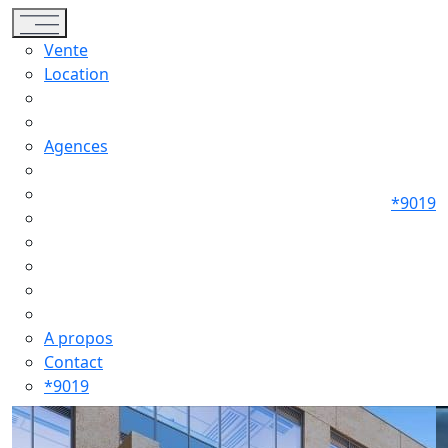
Toggle navigation
Vente
Location
Agences
*9019
A propos
Contact
*9019