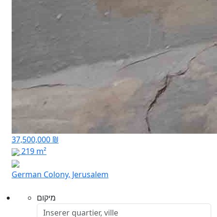
37,500,000 ₪
219 m²
German Colony, Jerusalem
מיקום