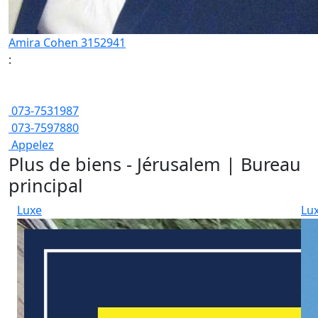
Amira Cohen 3152941
:
073-7531987
073-7597880
Appelez
Plus de biens - Jérusalem | Bureau
principal
Luxe
Lu