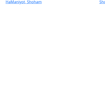
HaManiyot, Shoham
Sh