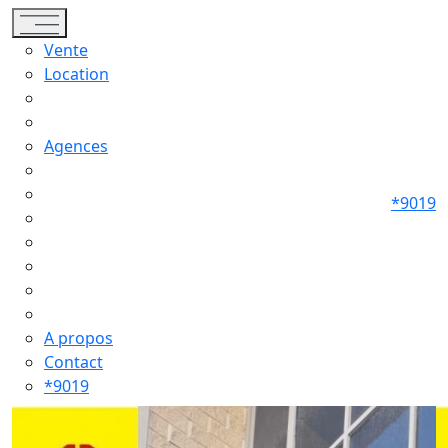
Toggle navigation
Vente
Location
Agences
*9019
A propos
Contact
*9019