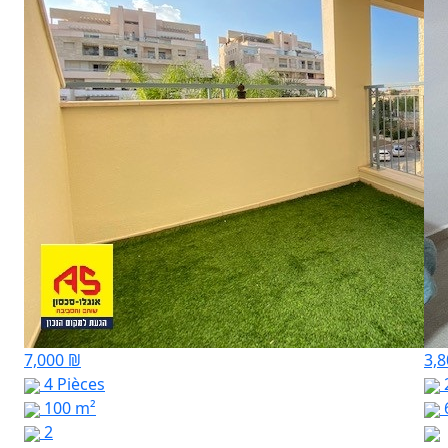
7,000 ₪
3,
4 Pièces
100 m²
2