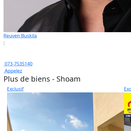
Reuven Buskila
:
073-7535140
Appelez
Plus de biens - Shoam
Exclusif
Exc