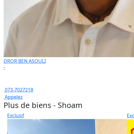
DROR BEN ASOULI
:
073-7027218
Appelez
Plus de biens - Shoam
Exclusif
Exc