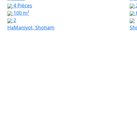
4 Pièces
100 m²
2
HaManiyot, Shoham
Sh