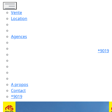
Toggle navigation
Vente
Location
Agences
*9019
A propos
Contact
*9019