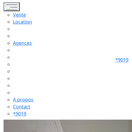
Toggle navigation
Vente
Location
Agences
*9019
A propos
Contact
*9019