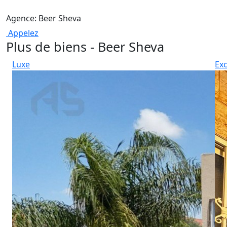
Agence: Beer Sheva
Appelez
Plus de biens - Beer Sheva
Luxe
Exc