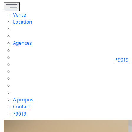
Toggle navigation
Vente
Location
Agences
*9019
A propos
Contact
*9019