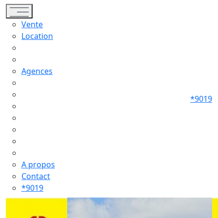
Toggle navigation
Vente
Location
Agences
*9019
A propos
Contact
*9019