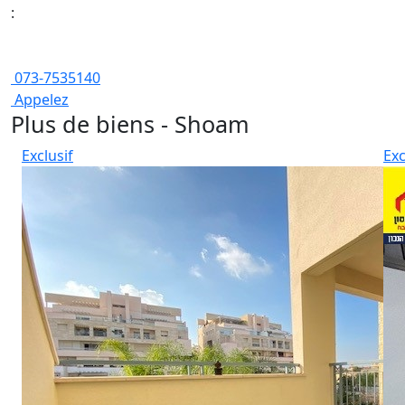
:
073-7535140
Appelez
Plus de biens - Shoam
Exclusif
Exc