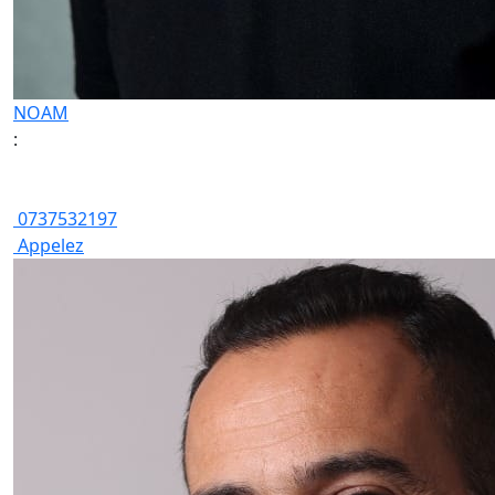
NOAM
:
0737532197
Appelez