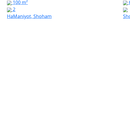
100 m²
2
HaManiyot, Shoham
Sh