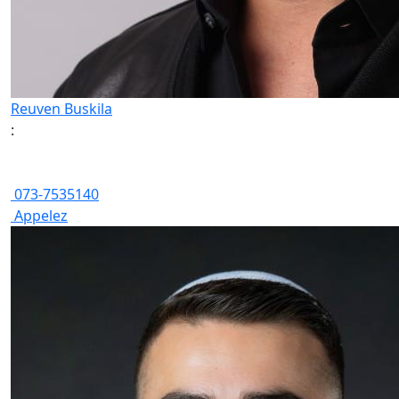
Reuven Buskila
:
073-7535140
Appelez