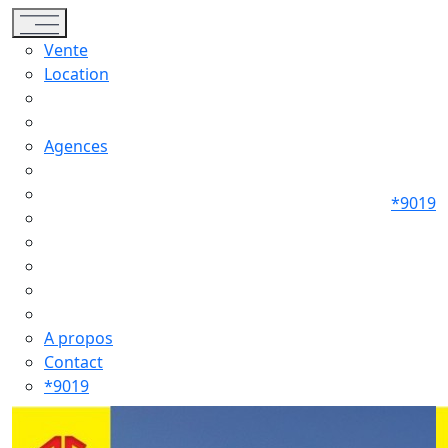
Toggle navigation
Vente
Location
Agences
*9019
A propos
Contact
*9019