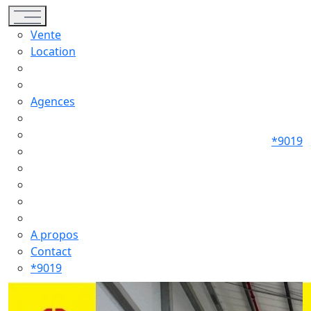
Toggle navigation
Vente
Location
Agences
*9019
A propos
Contact
*9019