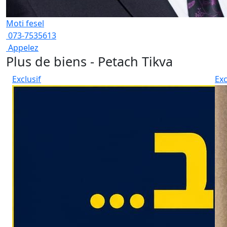
Moti fesel
073-7535613
Appelez
Plus de biens - Petach Tikva
Exclusif
Exc