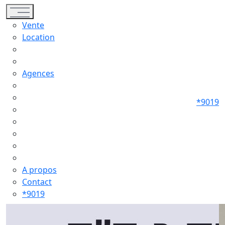
Toggle navigation
Vente
Location
Agences
*9019
A propos
Contact
*9019