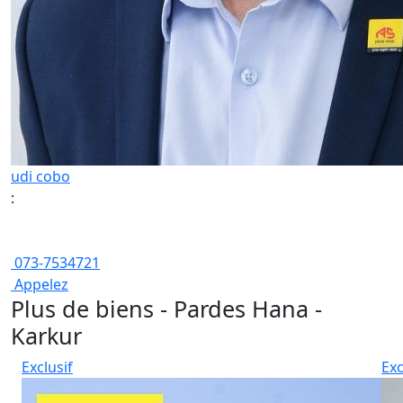
udi cobo
:
073-7534721
Appelez
Plus de biens - Pardes Hana -
Karkur
Exclusif
Exc