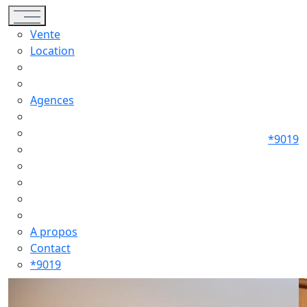
Toggle navigation
Vente
Location
Agences
*9019
A propos
Contact
*9019