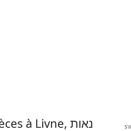
s à Livne, נאות
S'