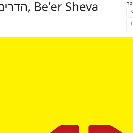
הדרים / המבואה הדרומית, Be'er Sheva
no
E
Ap