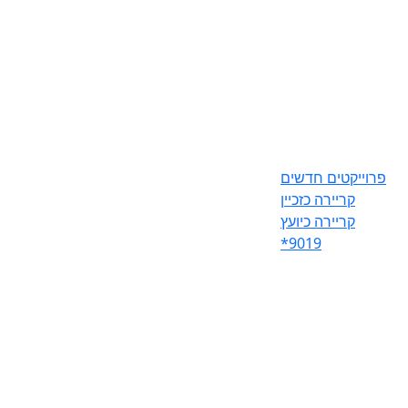
פרוייקטים חדשים
קריירה כזכיין
קריירה כיועץ
*9019