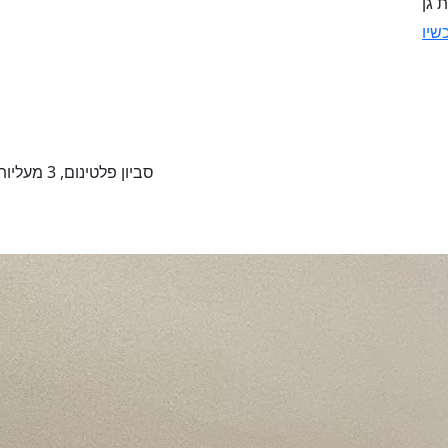
 גן
שיו
סביון פלטינום, 3 מעליות, שרותים 3, מרפסת 10 מ"ר,מספר הנכס 21935