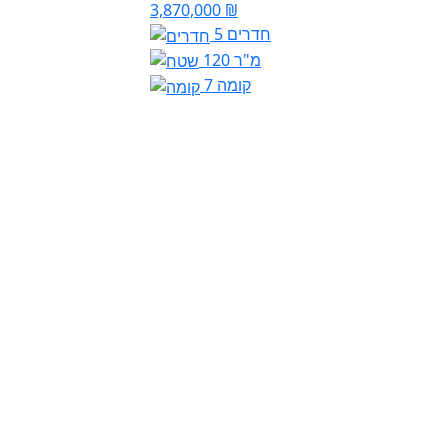
3,870,000 ₪
5 חדרים
120 מ"ר
קומה 7