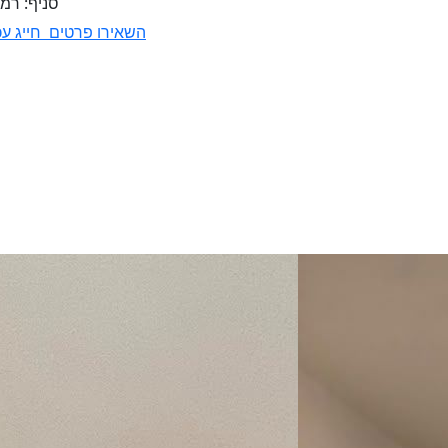
סניף: רמת
השאירו פרטים
חייג עכ