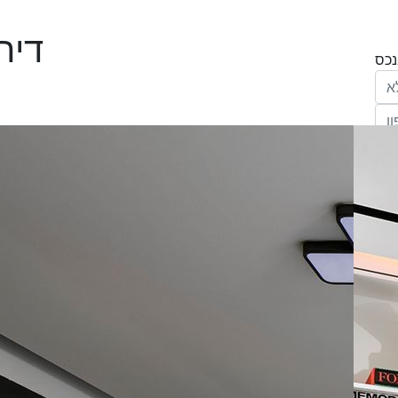
דירה 3 חדרים
הריני נותן בזאת את הסכמתי המפורשת לקבל
מחב' אנגלו סכסון סוכנות לנכסים (ישראל 1992)
"ל,
ווק
יים
דום
ידע
ח