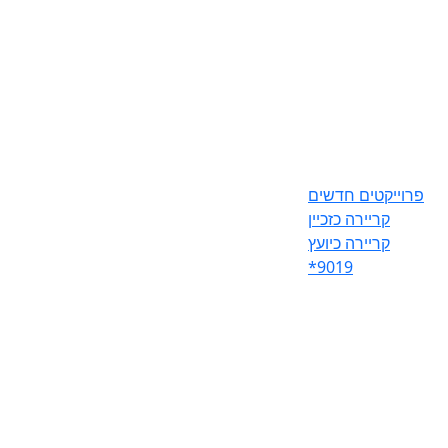
פרוייקטים חדשים
קריירה כזכיין
קריירה כיועץ
*9019