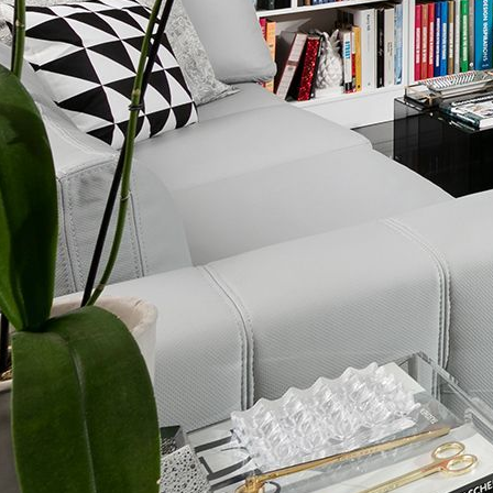
עדי מ"ר 3182128 מיטרני
שפות:
3-7532297