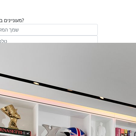
מעוניינים בנכס?
בע"מ ו/או מי מטעמה ("אנגלו סכסון") בדוא
במסרונים ובשיחת טלפון שיווקית, הצעות ודברי שי
ופרסומת כהגדרתם בחוק וכן, שפרטיי האיש
יישמרו במאגריה וישמשו אותה לשליחת מידע ולקי
פעילותיה, לרבות אך לא רק, לעריכת ניתוח מ
למדיניות הפרטיות של החברה.
ומחקר סטטיסטי.
של