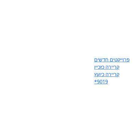
פרוייקטים חדשים
קריירה כזכיין
קריירה כיועץ
*9019