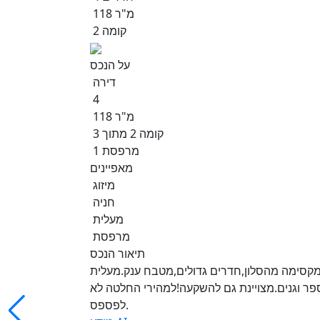
118 מ"ר
קומה 2
על הנכס
דירה
4
118 מ"ר
קומה 2 מתוך 3
1 מרפסת
מאפיינים
מיזוג
חניה
מעלית
מרפסת
תיאור הנכס
וזגת,מרפסת מקסימה מהסלון,חדרים גדולים,מטבח ענק.מעלית
ספר וגנים.מצויינת גם להשקעה!למהירי החלטה לא
לפספס.