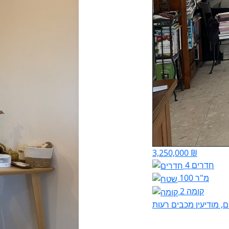
3,250,000 ₪
4 חדרים
100 מ"ר
קומה 2
ם, מודיעין מכבים רעות