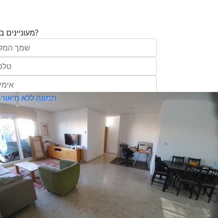
מעוניינים בנכס?
בע"מ ו/או מי מטעמה ("אנגלו סכסון") בדוא
במסרונים ובשיחת טלפון שיווקית, הצעות ודברי שי
ופרסומת כהגדרתם בחוק וכן, שפרטיי האיש
יישמרו במאגריה וישמשו אותה לשליחת מידע ולקי
פעילותיה, לרבות אך לא רק, לעריכת ניתוח מ
למדיניות הפרטיות של החברה.
ומחקר סטטיסטי.
של