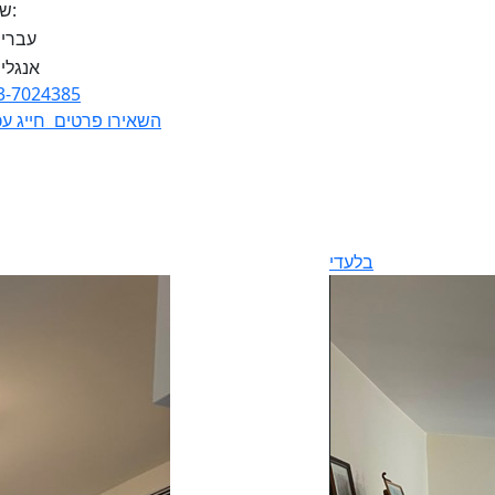
שפות:
3-7024385
השאירו פרטים
חייג עכ
בלעדי