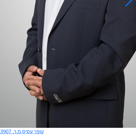
עופר עסיס מ.ר. 3183907