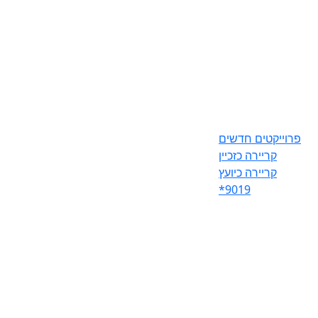
פרוייקטים חדשים
קריירה כזכיין
קריירה כיועץ
*9019