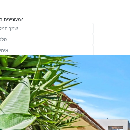
מעוניינים בנכס?
בע"מ ו/או מי מטעמה ("אנגלו סכסון") בדוא
במסרונים ובשיחת טלפון שיווקית, הצעות ודברי שי
ופרסומת כהגדרתם בחוק וכן, שפרטיי האיש
יישמרו במאגריה וישמשו אותה לשליחת מידע ולקי
פעילותיה, לרבות אך לא רק, לעריכת ניתוח מ
למדיניות הפרטיות של החברה.
ומחקר סטטיסטי.
של