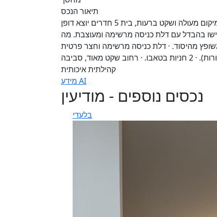
תיאור הנכס
חדש בשוק: בית פרטי מרשים ומרווח ברעות! למכירה במיקום מעולה ושקט ברעות, בית 5 חדרים יוצא דופן
ישו בהבדל עם דלת כניסה מרשימה ומעוצבת. מה
מטבח משופץ מהיסוד. · דלת כניסה מרשימה וחצר פרטית
ונעימה. · 71 מ"ר שטחי שירות (מחסן, ממ"ד וחניות מקורות). · 2 חניות בטאבו. · רחוב שקט מאוד, סביבה
קהילתית איכותית
מידע AI
נכסים נוספים - מודיעין
בלעדי