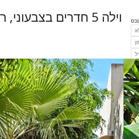
וילה 5 חדרים בצבעוני,
הריני נותן בזאת את הסכמתי המפורשת לקבל
מחב' אנגלו סכסון סוכנות לנכסים (ישראל 1992)
"ל,
ווק
יים
דום
ידע
ח