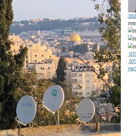
07
07
שיו