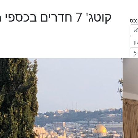
קוטג' 7 חדרים בכס
הריני נותן בזאת את הסכמתי המפורשת לקבל
מחב' אנגלו סכסון סוכנות לנכסים (ישראל 1992)
"ל,
ווק
יים
דום
ידע
ח