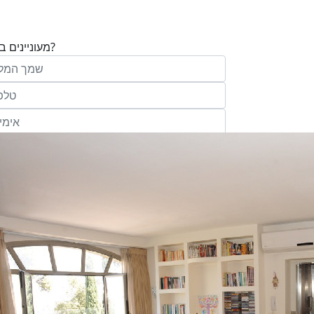
מעוניינים בנכס?
בע"מ ו/או מי מטעמה ("אנגלו סכסון") בדוא
במסרונים ובשיחת טלפון שיווקית, הצעות ודברי שי
ופרסומת כהגדרתם בחוק וכן, שפרטיי האיש
יישמרו במאגריה וישמשו אותה לשליחת מידע ולקי
פעילותיה, לרבות אך לא רק, לעריכת ניתוח מ
למדיניות הפרטיות של החברה.
ומחקר סטטיסטי.
של