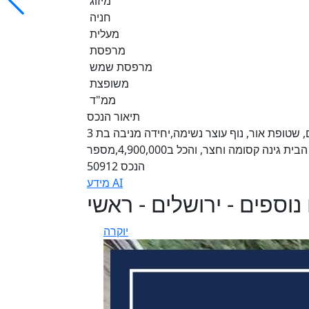
מיזוג
חניה
מעלית
מרפסת
מרפסת שמש
משופצת
ממ"ד
תיאור הנכס
קוטג מיוחד בסגנון הולנדי, חצאי מפלסים מסוגננים ומשופצים, שטופת אור, נוף עוצר נשימה,יחידה מניבה בת 3
חד עם אפשרות לפיצול, מעלית פרטית,טרסה עם נוף להר הבית גינה קסומה וחצר, והכל ב4,900,000,מספר
הנכס 50912
מידע AI
נוספים - ירושלים - ראשי
יוקרה