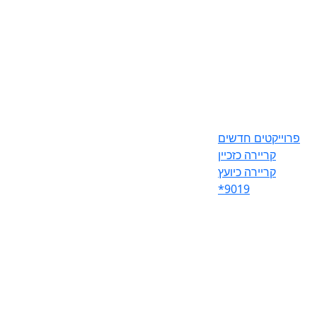
פרוייקטים חדשים
קריירה כזכיין
קריירה כיועץ
*9019