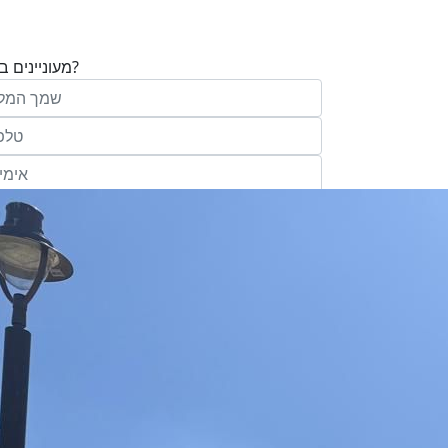
מעוניינים בנכס?
בע"מ ו/או מי מטעמה ("אנגלו סכסון") בדוא
במסרונים ובשיחת טלפון שיווקית, הצעות ודברי שי
ופרסומת כהגדרתם בחוק וכן, שפרטיי האיש
יישמרו במאגריה וישמשו אותה לשליחת מידע ולקי
פעילותיה, לרבות אך לא רק, לעריכת ניתוח מ
למדיניות הפרטיות של החברה.
ומחקר סטטיסטי.
של