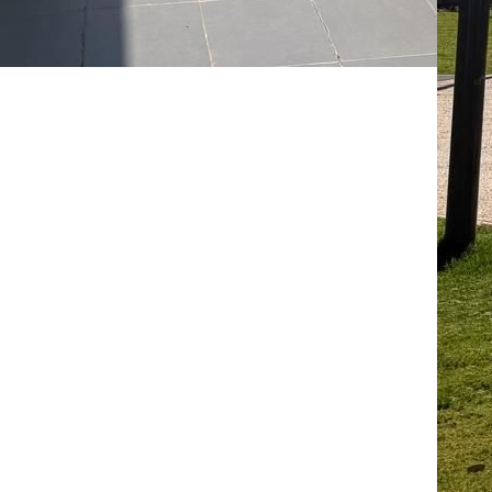
07
07
שיו