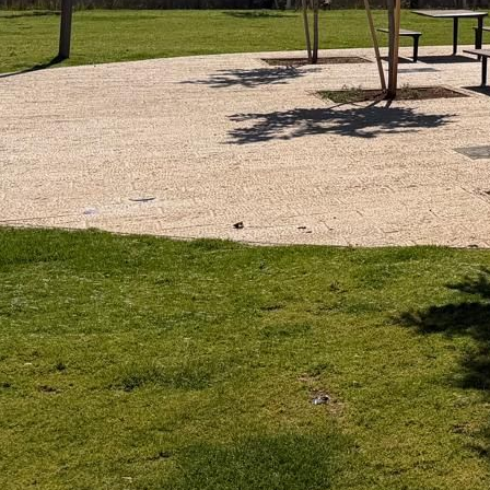
ענת דוד מ.ר. 30311696
שפות:
3-7532209
3-7597880
השאירו פרטים
חייג עכ