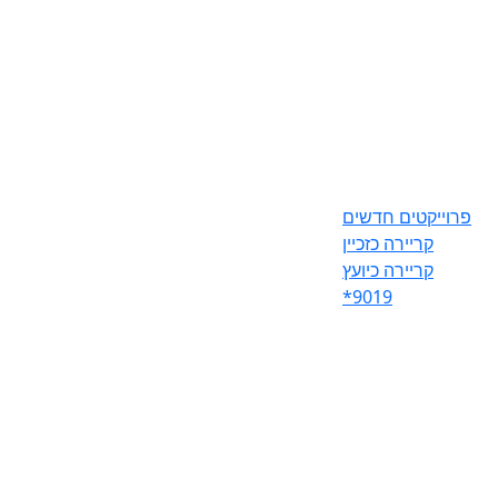
פרוייקטים חדשים
קריירה כזכיין
קריירה כיועץ
*9019