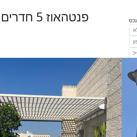
פנטהאוז 5
הריני נותן בזאת את הסכמתי המפורשת לקבל
מחב' אנגלו סכסון סוכנות לנכסים (ישראל 1992)
"ל,
ווק
יים
דום
ידע
ח