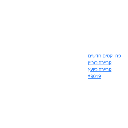
פרוייקטים חדשים
קריירה כזכיין
קריירה כיועץ
*9019