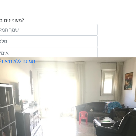
מעוניינים בנכס?
בע"מ ו/או מי מטעמה ("אנגלו סכסון") בדוא
במסרונים ובשיחת טלפון שיווקית, הצעות ודברי שי
ופרסומת כהגדרתם בחוק וכן, שפרטיי האיש
יישמרו במאגריה וישמשו אותה לשליחת מידע ולקי
פעילותיה, לרבות אך לא רק, לעריכת ניתוח מ
למדיניות הפרטיות של החברה.
ומחקר סטטיסטי.
של