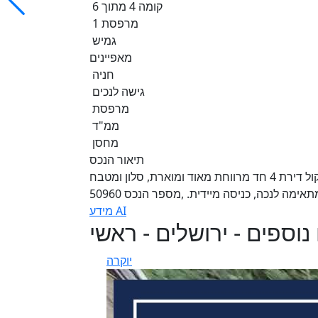
קומה 4 מתוך 6
1 מרפסת
גמיש
מאפיינים
חניה
גישה לנכים
מרפסת
ממ"ד
מחסן
תיאור הנכס
הדירה נמכרה ע"י ענת דוד 2019 ברמת בית הכרם, במשה קול דירת 4 חד מרווחת מאוד ומוארת, סלון ומטבח
ימה לנכה, כניסה מיידית. ,מספר הנכס 50960
מידע AI
נוספים - ירושלים - ראשי
יוקרה