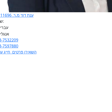
ענת דוד מ.ר. 30311696
שפות:
3-7532209
3-7597880
השאירו פרטים
חייג עכ