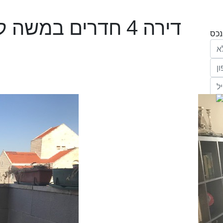
דירה 4 חדרים במש
הריני נותן בזאת את הסכמתי המפורשת לקבל
מחב' אנגלו סכסון סוכנות לנכסים (ישראל 1992)
"ל,
ווק
יים
דום
ידע
ח