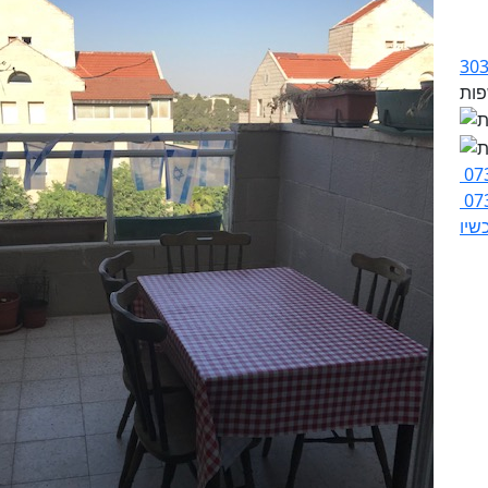
07
07
שיו