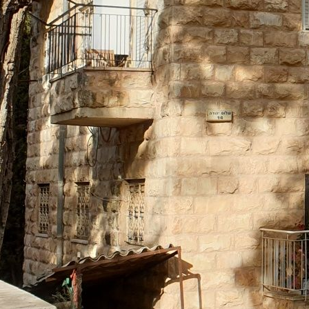
07
07
שיו