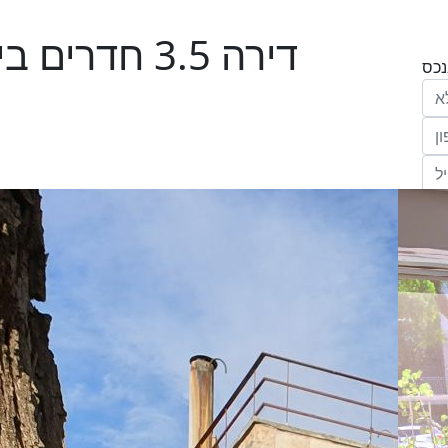
דירה 3.5 חד
הריני נותן בזאת את הסכמתי המפורשת לקבל
מחב' אנגלו סכסון סוכנות לנכסים (ישראל 1992)
"ל,
ווק
יים
דום
ידע
ח