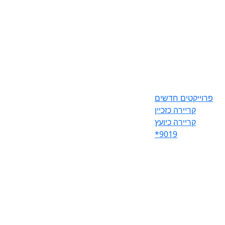
פרוייקטים חדשים
קריירה כזכיין
קריירה כיועץ
*9019