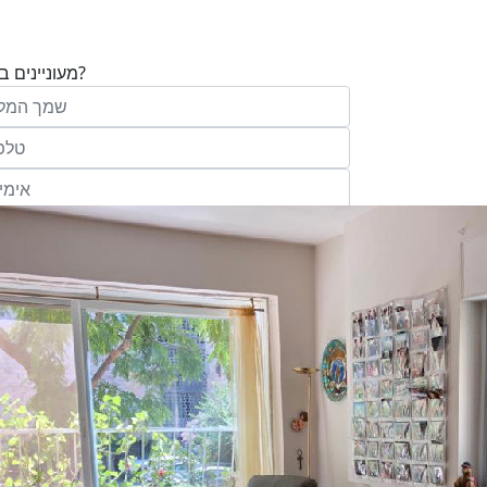
מעוניינים בנכס?
בע"מ ו/או מי מטעמה ("אנגלו סכסון") בדוא
במסרונים ובשיחת טלפון שיווקית, הצעות ודברי שי
ופרסומת כהגדרתם בחוק וכן, שפרטיי האיש
יישמרו במאגריה וישמשו אותה לשליחת מידע ולקי
פעילותיה, לרבות אך לא רק, לעריכת ניתוח מ
למדיניות הפרטיות של החברה.
ומחקר סטטיסטי.
של