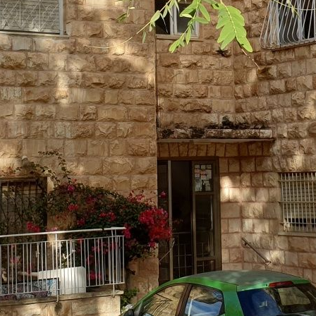
אניטה ויצמן מ.ר. 30210476
שפות:
3-7029815
3-7597880
השאירו פרטים
חייג עכ