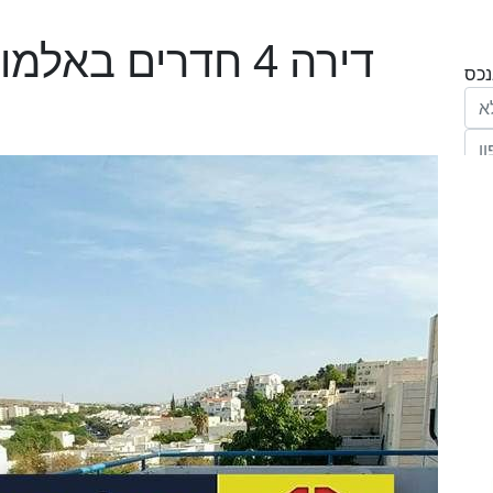
דירה 4 חדרים באלמוגן , הפרחים, מודיעין
הריני נותן בזאת את הסכמתי המפורשת לקבל
מחב' אנגלו סכסון סוכנות לנכסים (ישראל 1992)
"ל,
ווק
יים
דום
ידע
ח