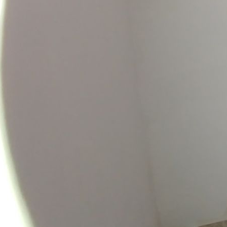
שמעון מלקר מ.ר. 311104564
שפות:
3-7022092
השאירו פרטים
חייג עכ