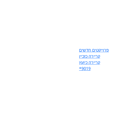
פרוייקטים חדשים
קריירה כזכיין
קריירה כיועץ
*9019