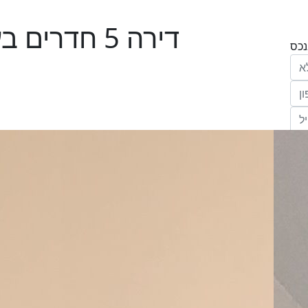
דירה 5 חדר
הריני נותן בזאת את הסכמתי המפורשת לקבל
מחב' אנגלו סכסון סוכנות לנכסים (ישראל 1992)
"ל,
ווק
יים
דום
ידע
ח