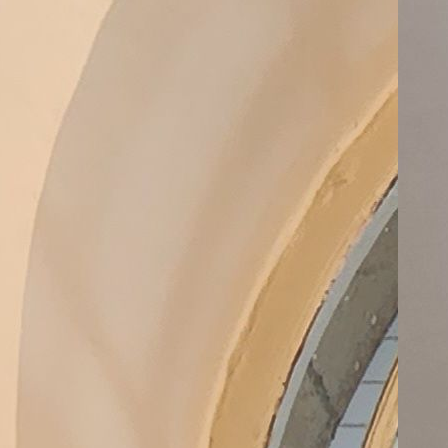
07
07
שיו