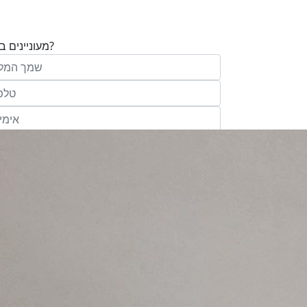
מעוניינים בנכס?
בע"מ ו/או מי מטעמה ("אנגלו סכסון") בדוא
במסרונים ובשיחת טלפון שיווקית, הצעות ודברי שי
ופרסומת כהגדרתם בחוק וכן, שפרטיי האיש
יישמרו במאגריה וישמשו אותה לשליחת מידע ולקי
פעילותיה, לרבות אך לא רק, לעריכת ניתוח מ
למדיניות הפרטיות של החברה.
ומחקר סטטיסטי.
של