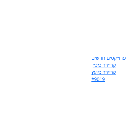
פרוייקטים חדשים
קריירה כזכיין
קריירה כיועץ
*9019