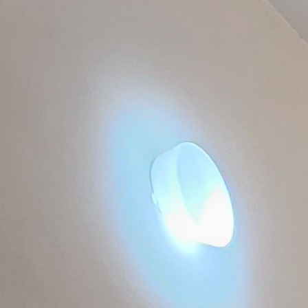
אניטה ויצמן מ.ר. 30210476
שפות:
3-7029815
3-7597880
השאירו פרטים
חייג עכ