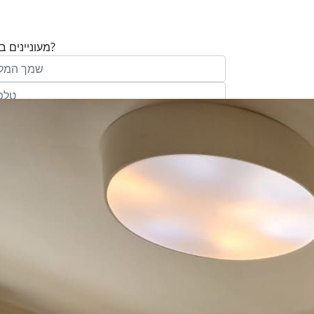
מעוניינים בנכס?
בע"מ ו/או מי מטעמה ("אנגלו סכסון") בדוא
במסרונים ובשיחת טלפון שיווקית, הצעות ודברי שי
ופרסומת כהגדרתם בחוק וכן, שפרטיי האיש
יישמרו במאגריה וישמשו אותה לשליחת מידע ולקי
פעילותיה, לרבות אך לא רק, לעריכת ניתוח מ
למדיניות הפרטיות של החברה.
ומחקר סטטיסטי.
של