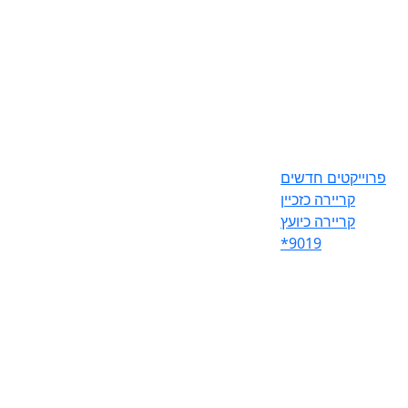
פרוייקטים חדשים
קריירה כזכיין
קריירה כיועץ
*9019