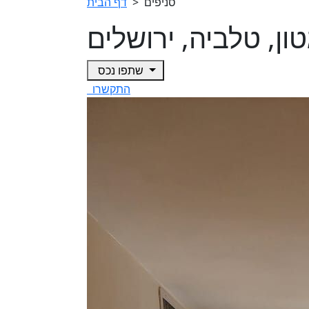
סניפים
>
דף הבית
ון, טלביה, ירושלים
שתפו נכס
התקשרו