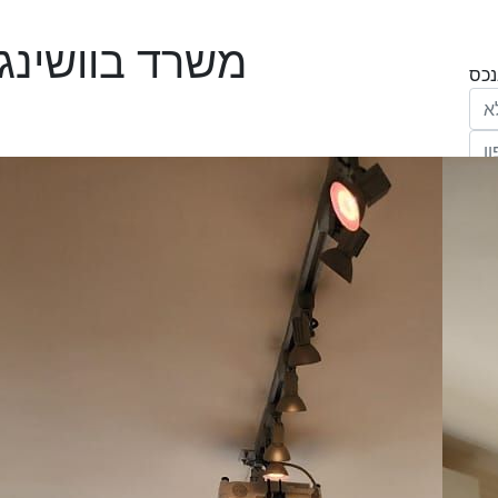
משרד בוושינגט
הריני נותן בזאת את הסכמתי המפורשת לקבל
מחב' אנגלו סכסון סוכנות לנכסים (ישראל 1992)
"ל,
ווק
יים
דום
ידע
ח