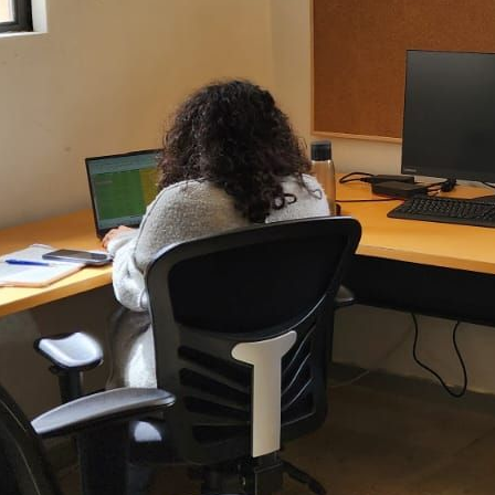
זאב שפירא מ.ר. 3223138
שפות:
3-7535827