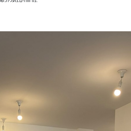
מרוווחים.מעלית.שכירות מבוקשת 8000 ש"ח. כניסה 1/8 קומת קרקע.