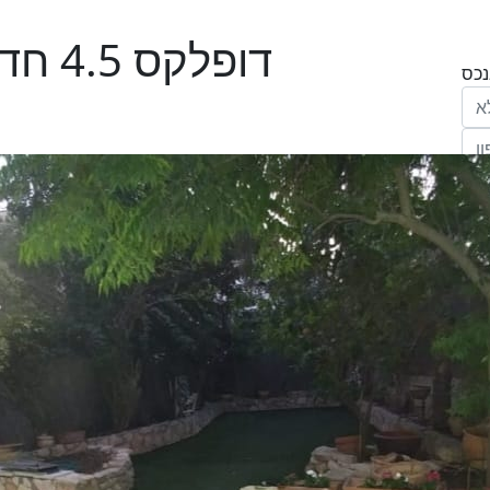
דופלקס 4.5 חדרים בתלתן , מודיעין
הריני נותן בזאת את הסכמתי המפורשת לקבל
מחב' אנגלו סכסון סוכנות לנכסים (ישראל 1992)
"ל,
ווק
יים
דום
ידע
ח