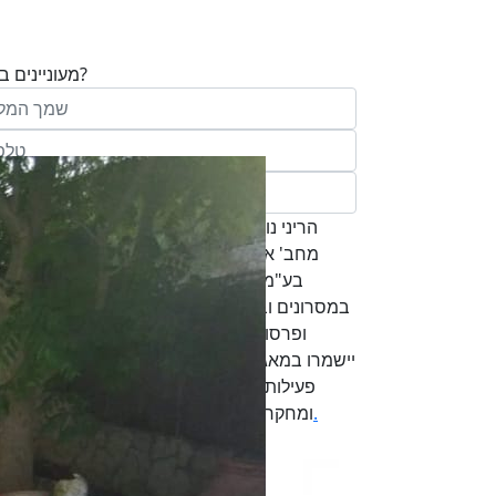
מעוניינים בנכס?
בע"מ ו/או מי מטעמה ("אנגלו סכסון") בדוא
במסרונים ובשיחת טלפון שיווקית, הצעות ודברי שי
ופרסומת כהגדרתם בחוק וכן, שפרטיי האיש
יישמרו במאגריה וישמשו אותה לשליחת מידע ולקי
פעילותיה, לרבות אך לא רק, לעריכת ניתוח מ
למדיניות הפרטיות של החברה.
ומחקר סטטיסטי.
של