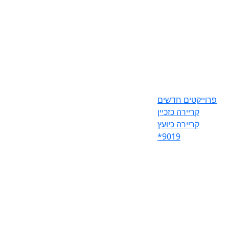
פרוייקטים חדשים
קריירה כזכיין
קריירה כיועץ
*9019