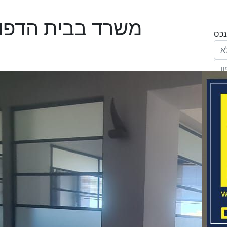
משרד בבית הדפוס,
הריני נותן בזאת את הסכמתי המפורשת לקבל
מחב' אנגלו סכסון סוכנות לנכסים (ישראל 1992)
"ל,
ווק
יים
דום
ידע
ח