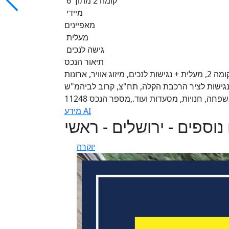
קומה 2 מתוך 6
מיידי
מאפיינים
מעלית
גישה לנכים
תיאור הנכס
בבניין בית השנהב המבוקש, משרד מטופח, מרווח ומואר, קומה 2, מעלית + נגישות לנכים, מיזוג אוויר, ארונות
 ונגישות לציר הרכבת הקלה, תח"צ, קרוב לביהמ"ש
פחה, חנויות, מסעדות ועוד.,מספר הנכס 11248
מידע AI
נוספים - ירושלים - ראשי
יוקרה