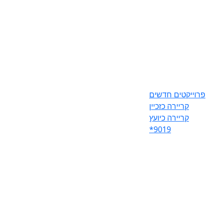
פרוייקטים חדשים
קריירה כזכיין
קריירה כיועץ
*9019