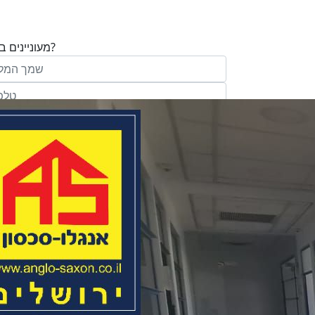
מעוניינים בנכס?
בע"מ ו/או מי מטעמה ("אנגלו סכסון") בדוא
במסרונים ובשיחת טלפון שיווקית, הצעות ודברי שי
ופרסומת כהגדרתם בחוק וכן, שפרטיי האיש
יישמרו במאגריה וישמשו אותה לשליחת מידע ולקי
פעילותיה, לרבות אך לא רק, לעריכת ניתוח מ
למדיניות הפרטיות של החברה.
ומחקר סטטיסטי.
של