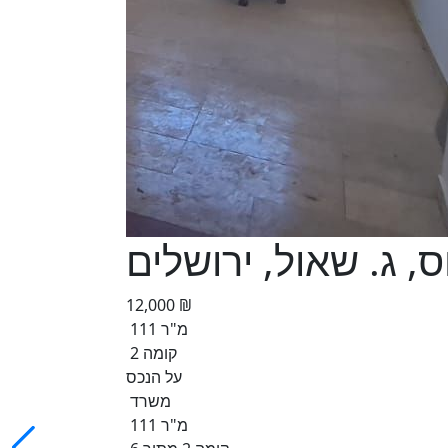
 ג. שאול, ירושלים
12,000 ₪
111 מ"ר
קומה 2
על הנכס
משרד
111 מ"ר