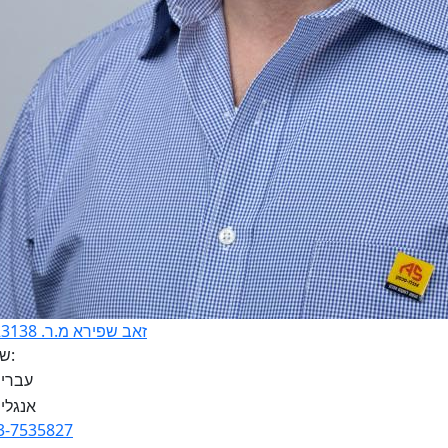
זאב שפירא מ.ר. 3223138
שפות:
3-7535827