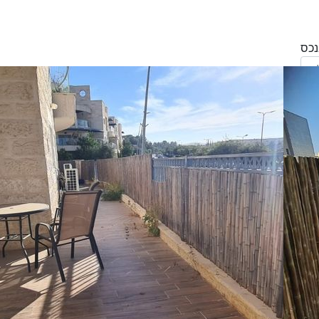
הריני נותן בזאת את הסכמתי המפורשת לקבל
מחב' אנגלו סכסון סוכנות לנכסים (ישראל 1992)
"ל,
ווק
יים
דום
ידע
ח