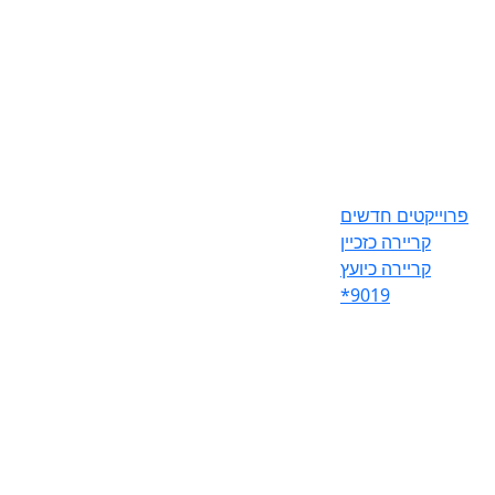
פרוייקטים חדשים
קריירה כזכיין
קריירה כיועץ
*9019