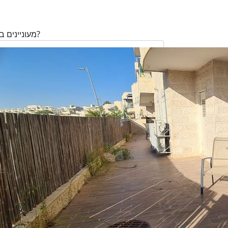
מעוניינים בנכס?
בע"מ ו/או מי מטעמה ("אנגלו סכסון") בדוא
במסרונים ובשיחת טלפון שיווקית, הצעות ודברי שי
ופרסומת כהגדרתם בחוק וכן, שפרטיי האיש
יישמרו במאגריה וישמשו אותה לשליחת מידע ולקי
פעילותיה, לרבות אך לא רק, לעריכת ניתוח מ
למדיניות הפרטיות של החברה.
ומחקר סטטיסטי.
של