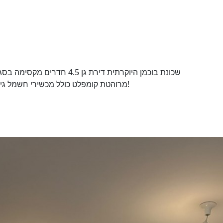
שכונת בוכמן היוקרתית דירת גן
מרוהטת קומפלט כולל מכשירי חשמל גינה מרוצפת 60 מטר. כניסה 13/2/25 מומלץ מאוד!