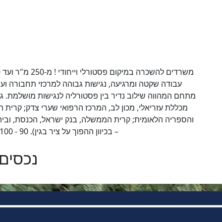
מתחם המהווה שילוב נדיר בין פסטורליה לנגישות מושלמת. ג
מכללת עזריאלי, מכון לב, המרכז הרפואי שערי צדק; קרית ה
והספריה הלאומית; קרית הממשלה, בנק ישראל, הכנסת, וביהמ
– בכיוון ההפוך על ציר בגין). 90 - 100 ₪ למ"ר + דמי ניהול +מע"מ ,מספר הנכס 13297
נכסים 