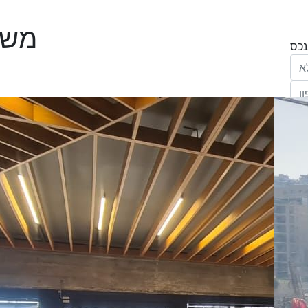
משרד
הריני נותן בזאת את הסכמתי המפורשת לקבל
מחב' אנגלו סכסון סוכנות לנכסים (ישראל 1992)
"ל,
ווק
יים
דום
ידע
ח