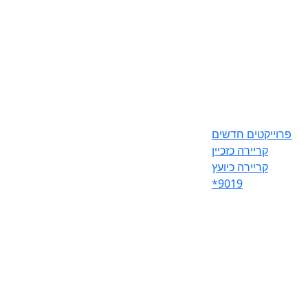
פרוייקטים חדשים
קריירה כזכיין
קריירה כיועץ
*9019