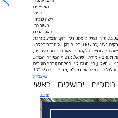
26/3/2025
מאפיינים
חניה
גישה לנכים
משופצת
תיאור הנכס
משרדים להשכרה במיקום פסטורלי וייחודי ! מ-250 מ"ר ועד 2,500 מ"ר, במיקום פסטורלי וירוק, המציע סביבת
עבודה שקטה ומרגיעה, נגישות גבוהה למרכזי תחבורה ועסקים בעיר (כביש 16, הקו הירוק של הרכת הקלה).
ישה נוחה ומיידית לקמפוס האוניברסיטה העברית,
מוזיאונים – מוזיאון ישראל, ארצות המקרא, המדע,
"ש העליון; הגן הטכנולוגי במלחה (ובהר חוצבים
מידע AI
נוספים - ירושלים - ראשי
יוקרה