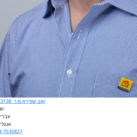
זאב שפירא מ.ר. 3223138
שפות:
3-7535827