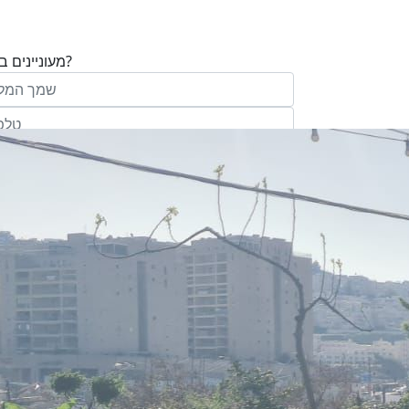
מעוניינים בנכס?
בע"מ ו/או מי מטעמה ("אנגלו סכסון") בדוא
במסרונים ובשיחת טלפון שיווקית, הצעות ודברי שי
ופרסומת כהגדרתם בחוק וכן, שפרטיי האיש
יישמרו במאגריה וישמשו אותה לשליחת מידע ולקי
פעילותיה, לרבות אך לא רק, לעריכת ניתוח מ
למדיניות הפרטיות של החברה.
ומחקר סטטיסטי.
של