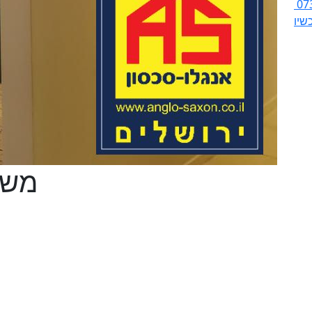
07
שיו
משרד