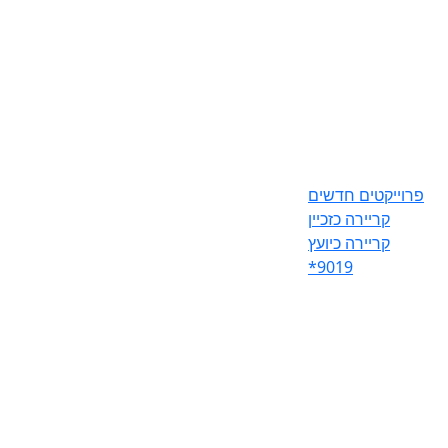
פרוייקטים חדשים
קריירה כזכיין
קריירה כיועץ
*9019