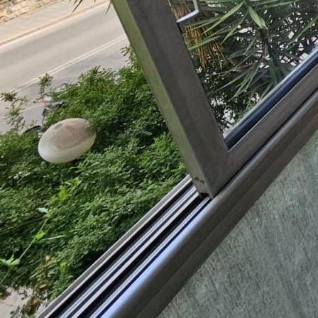
משה בבני מ.ר. 397120
שפות:
3-7535521