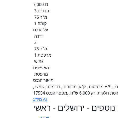
7,000 ₪
3 חדרים
75 מ"ר
קומה 1
על הנכס
דירה
3
75 מ"ר
1 מרפסת
גמיש
מאפיינים
מרפסת
תיאור הנכס
במחיר מצויין !!! בקרית שמואל ( הפלמ"ח ) במיקום מרכזי , 3 + מרפסות , ק"א, מרווחת , דרומית , שמש ,
6,0 ש"ח. ,מספר הנכס 17554
מידע AI
נוספים - ירושלים - ראשי
יוקרה