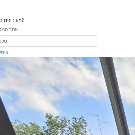
מעוניינים בנכס?
בע"מ ו/או מי מטעמה ("אנגלו סכסון") בדוא
במסרונים ובשיחת טלפון שיווקית, הצעות ודברי שי
ופרסומת כהגדרתם בחוק וכן, שפרטיי האיש
יישמרו במאגריה וישמשו אותה לשליחת מידע ולקי
פעילותיה, לרבות אך לא רק, לעריכת ניתוח מ
למדיניות הפרטיות של החברה.
ומחקר סטטיסטי.
של