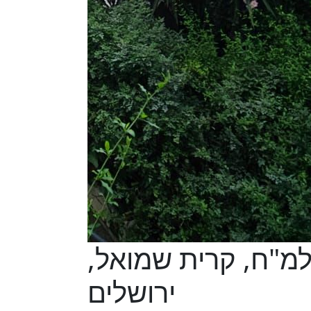
בהפלמ"ח, קרית שמואל,
ירושלים